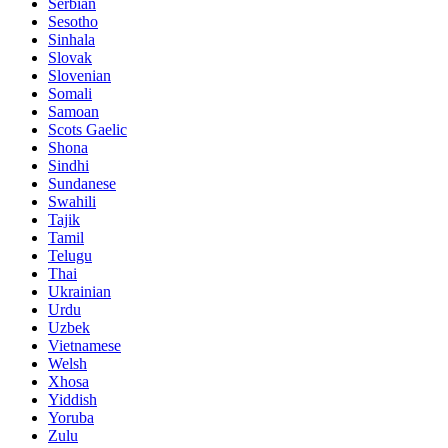
Serbian
Sesotho
Sinhala
Slovak
Slovenian
Somali
Samoan
Scots Gaelic
Shona
Sindhi
Sundanese
Swahili
Tajik
Tamil
Telugu
Thai
Ukrainian
Urdu
Uzbek
Vietnamese
Welsh
Xhosa
Yiddish
Yoruba
Zulu