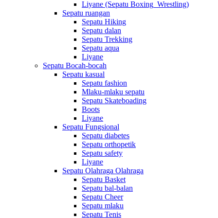
Liyane (Sepatu Boxing_Wrestling)
Sepatu ruangan
Sepatu Hiking
Sepatu dalan
Sepatu Trekking
Sepatu aqua
Liyane
Sepatu Bocah-bocah
Sepatu kasual
Sepatu fashion
Mlaku-mlaku sepatu
Sepatu Skateboading
Boots
Liyane
Sepatu Fungsional
Sepatu diabetes
Sepatu orthopetik
Sepatu safety
Liyane
Sepatu Olahraga Olahraga
Sepatu Basket
Sepatu bal-balan
Sepatu Cheer
Sepatu mlaku
Sepatu Tenis