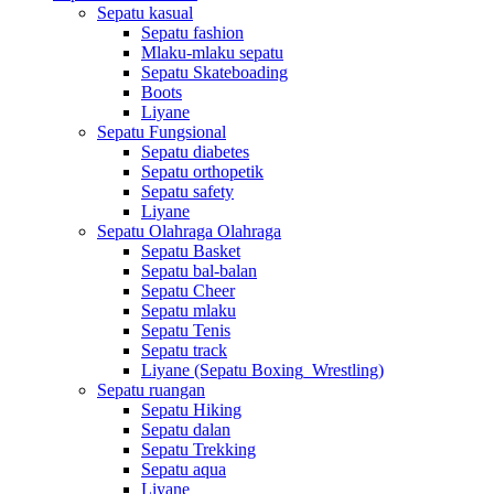
Sepatu kasual
Sepatu fashion
Mlaku-mlaku sepatu
Sepatu Skateboading
Boots
Liyane
Sepatu Fungsional
Sepatu diabetes
Sepatu orthopetik
Sepatu safety
Liyane
Sepatu Olahraga Olahraga
Sepatu Basket
Sepatu bal-balan
Sepatu Cheer
Sepatu mlaku
Sepatu Tenis
Sepatu track
Liyane (Sepatu Boxing_Wrestling)
Sepatu ruangan
Sepatu Hiking
Sepatu dalan
Sepatu Trekking
Sepatu aqua
Liyane