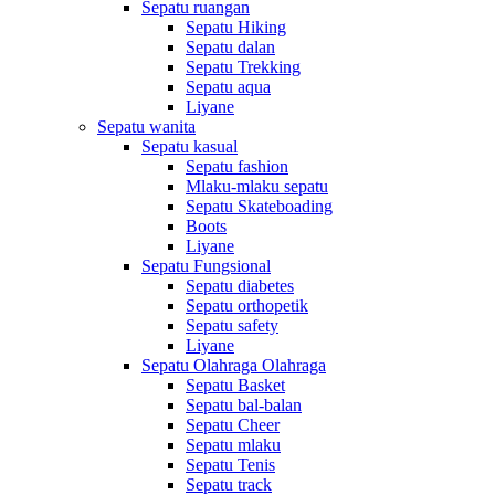
Sepatu ruangan
Sepatu Hiking
Sepatu dalan
Sepatu Trekking
Sepatu aqua
Liyane
Sepatu wanita
Sepatu kasual
Sepatu fashion
Mlaku-mlaku sepatu
Sepatu Skateboading
Boots
Liyane
Sepatu Fungsional
Sepatu diabetes
Sepatu orthopetik
Sepatu safety
Liyane
Sepatu Olahraga Olahraga
Sepatu Basket
Sepatu bal-balan
Sepatu Cheer
Sepatu mlaku
Sepatu Tenis
Sepatu track