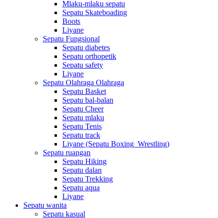
Mlaku-mlaku sepatu
Sepatu Skateboading
Boots
Liyane
Sepatu Fungsional
Sepatu diabetes
Sepatu orthopetik
Sepatu safety
Liyane
Sepatu Olahraga Olahraga
Sepatu Basket
Sepatu bal-balan
Sepatu Cheer
Sepatu mlaku
Sepatu Tenis
Sepatu track
Liyane (Sepatu Boxing_Wrestling)
Sepatu ruangan
Sepatu Hiking
Sepatu dalan
Sepatu Trekking
Sepatu aqua
Liyane
Sepatu wanita
Sepatu kasual