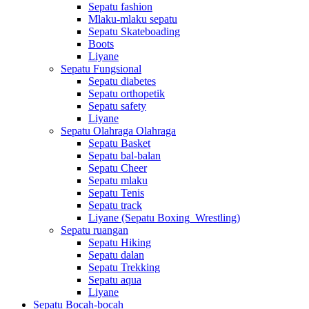
Sepatu fashion
Mlaku-mlaku sepatu
Sepatu Skateboading
Boots
Liyane
Sepatu Fungsional
Sepatu diabetes
Sepatu orthopetik
Sepatu safety
Liyane
Sepatu Olahraga Olahraga
Sepatu Basket
Sepatu bal-balan
Sepatu Cheer
Sepatu mlaku
Sepatu Tenis
Sepatu track
Liyane (Sepatu Boxing_Wrestling)
Sepatu ruangan
Sepatu Hiking
Sepatu dalan
Sepatu Trekking
Sepatu aqua
Liyane
Sepatu Bocah-bocah